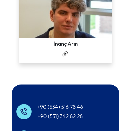
İnanç Arın
+90 (534) 516 78 46
+90 (531) 342 82 28