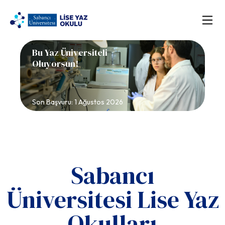
Ana
içeriğe
atla
Ana
Bu Yaz Üniversiteli
gezinti
Oluyorsun!
menüsü
Son Başvuru: 1 Ağustos 2026
Sabancı
Üniversitesi Lise Yaz
Okulları