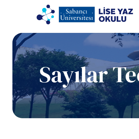
Ana
içeriğe
atla
Sayılar Te