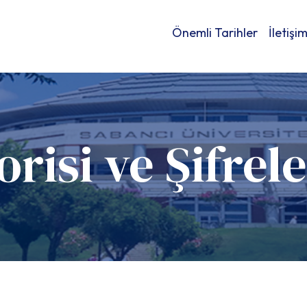
Önemli Tarihler
İletişi
Ana
gezinti
menüsü
orisi ve Şifre