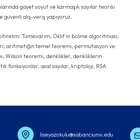
rında gayet soyut ve karmaşık sayılar teorisi
e güvenli alış-veriş yapıyoruz.
itirelim: Tümevarım, Öklit'in bölme algoritması,
ri, aritmetiğin temel teoremi, permütasyon ve
 Wilson teoremi, denklikler, denkliklerin
ik fonksiyonlar, asal sayılar, kriptoloji, RSA
liseyazokulu@sabanciuniv.edu