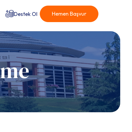
Hemen Başvur
m
Destek Ol
leme