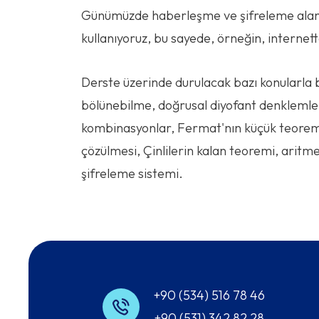
Günümüzde haberleşme ve şifreleme alanla
kullanıyoruz, bu sayede, örneğin, internett
Derste üzerinde durulacak bazı konularla b
bölünebilme, doğrusal diyofant denklemle
kombinasyonlar, Fermat'nın küçük teoremi,
çözülmesi, Çinlilerin kalan teoremi, aritmet
şifreleme sistemi.
+90 (534) 516 78 46
+90 (531) 342 82 28